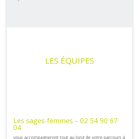
LES ÉQUIPES
Tout au long de votre parcours vous êtes susceptible
de rencontrer différents professionnels de santé pour
vous entourer et vous aider :
Les sages-femmes –
02 54 90 67
04
vous accompagneront tout au long de votre parcours à